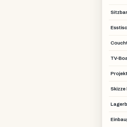
Sitzba
Esstis
Coucht
TV-Bo
Projek
Skizze
Lagerb
Einbau