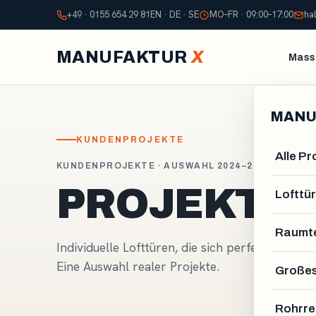
+49 · 0155 654 29 81
EN · DE · SE
MO–FR · 09:00–17:00
ha
MANUFAKTUR
X
Mass
MANU
KUNDENPROJEKTE
Alle P
KUNDENPROJEKTE · AUSWAHL 2024–2026
PROJEKTE
Lofttür
Raumte
Individuelle Lofttüren, die sich perfekt in Arch
Eine Auswahl realer Projekte.
Großes
Rohrre