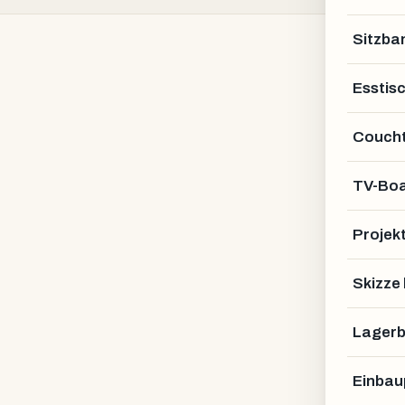
Sitzba
Esstis
Coucht
TV-Bo
Projek
Skizze
Lagerb
Einbau