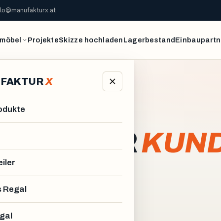
llo@manufakturx.at
möbel
Projekte
Skizze hochladen
Lagerbestand
Einbaupartn
FAKTUR
X
rodukte
 UNSERER
KUND
iler
itektur und Wohnstil einfügen.
 Regal
gal