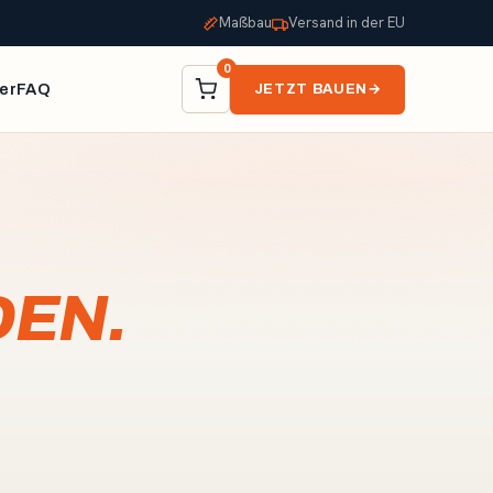
Maßbau
Versand in der EU
0
er
FAQ
JETZT BAUEN
→
EN.