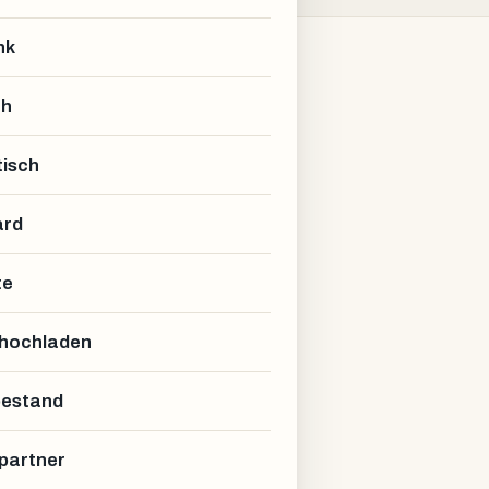
nk
ch
isch
ard
te
 hochladen
estand
partner