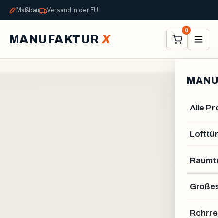
Maßbau
Versand in der EU
0
MANUFAKTUR
X
MANU
Alle P
Lofttür
Raumte
Großes
Rohrre