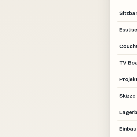
Sitzba
Esstis
Coucht
TV-Bo
Projek
Skizze
Lagerb
Einbau