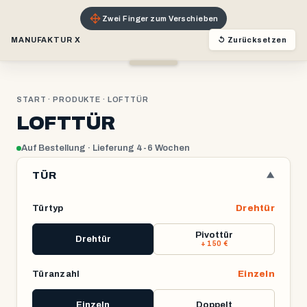
Zwei Finger zum Verschieben
MANUFAKTUR X
↺ Zurücksetzen
0 mm
 mm
START
·
PRODUKTE
· LOFTTÜR
LOFTTÜR
Auf Bestellung · Lieferung 4-6 Wochen
TÜR
▼
Türtyp
Drehtür
Pivottür
Drehtür
+ 150 €
Türanzahl
Einzeln
Einzeln
Doppelt