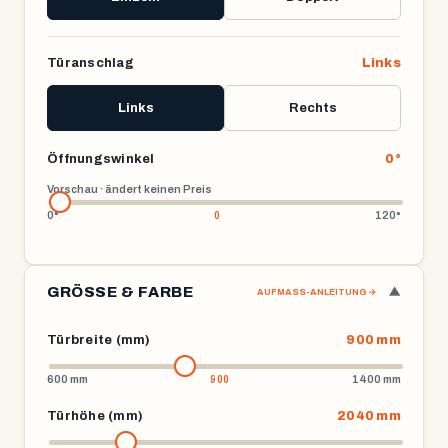
Türanschlag
Links
Links
Rechts
Öffnungswinkel
0°
Vorschau · ändert keinen Preis
0°
120°
GRÖSSE & FARBE
▼
AUFMASS-ANLEITUNG →
Türbreite (mm)
900 mm
600 mm
1400 mm
Türhöhe (mm)
2040 mm