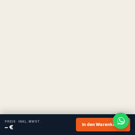
IM PAKET
PREIS · INKL. MWST.
In den Warenkorb
→
– €