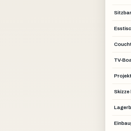
Sitzba
Esstis
Coucht
TV-Bo
Projek
Skizze
Lagerb
Einbau