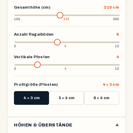
Gesamthöhe (cm)
210 cm
105
350
Anzahl Regalböden
6
2
12
Vertikale Pfosten
4
2
12
Profilgröße (Pfosten)
4 × 3 cm
4 × 3 cm
5 × 4 cm
6 × 4 cm
HÖHEN & ÜBERSTÄNDE
▼