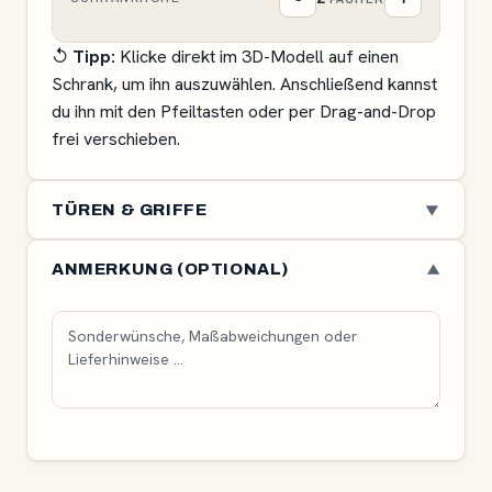
↺
Tipp:
Klicke direkt im 3D-Modell auf einen
Schrank, um ihn auszuwählen. Anschließend kannst
du ihn mit den Pfeiltasten oder per Drag-and-Drop
frei verschieben.
TÜREN & GRIFFE
▼
Griffstil
Vertikaler Griff
ANMERKUNG (OPTIONAL)
▼
Vertikal
Horizontal
Knopf
Bügel
Bar
Bar
Knob
Bow
Türen öffnen
0%
geschlossen
85°