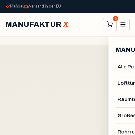
Maßbau
Versand in der EU
0
MANUFAKTUR
X
MANU
Alle P
Lofttür
Raumte
Großes
Rohrre